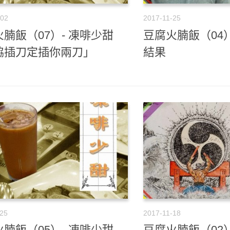
-02
2017-11-25
腩飯（07）- 凍啡少甜
豆腐火腩飯（04
脇插刀定插你兩刀」
結果
-25
2017-11-18
腩飯（05）- 凍啡少甜
豆腐火腩飯（02