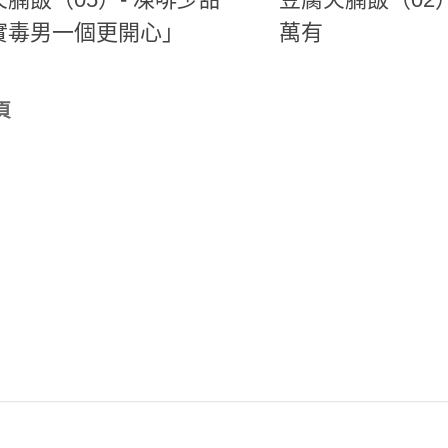
實毒男一個更開心」
萬有
頁