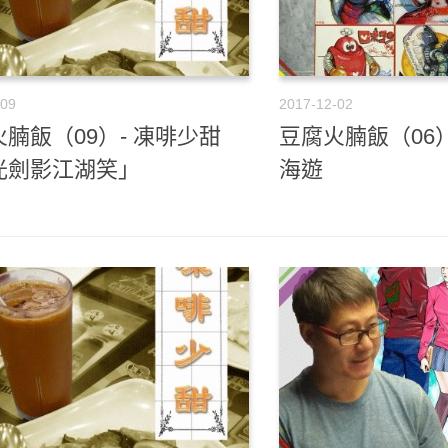
-09
2017-12-02
腩飯（09）- 凍啡少甜
豆腐火腩飯（06
光劍影江湖笑」
海遊