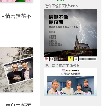
信仰不像你預期video
）- 情若無花不
運用電台推廣生死教育
）- 魔鬼主筆張