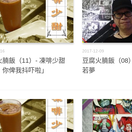
-16
2017-12-09
腩飯（11）- 凍啡少甜
豆腐火腩飯（08
，你俾我抖吓啦」
若夢