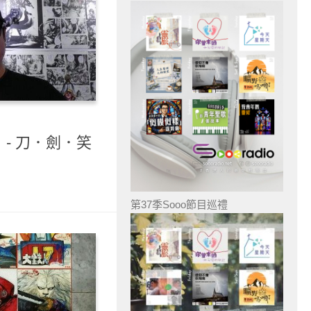
）- 刀．劍．笑
第37季Sooo節目巡禮