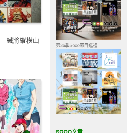
）- 鐵將縱橫山
第36季Sooo節目巡禮
SOOO文章