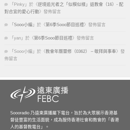
「
Pinky
」於〈
逆境追光者之「似模似樣」返教會（16）- 配
對合宜的愛心行動
〉發佈留言
「
Sooo小編
」於〈
第6季Sooo節目巡禮
〉發佈留言
「
yan
」於〈
第6季Sooo節目巡禮
〉發佈留言
「
Sooo小編
」於〈
教會年曆靈修（0362） – 敬拜與事奉
〉發
佈留言
Soooradio 乃遠東廣播屬下電台，旨於為大眾展示香港基
督徒豐富的生活面貌，成為服侍香港社會和教會的「香港
人的基督教電台」。