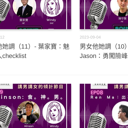
-12
2023-09-04
她調（11）- 葉家寶：魅
男女他她調（10）
hecklist
Jason：勇闖險