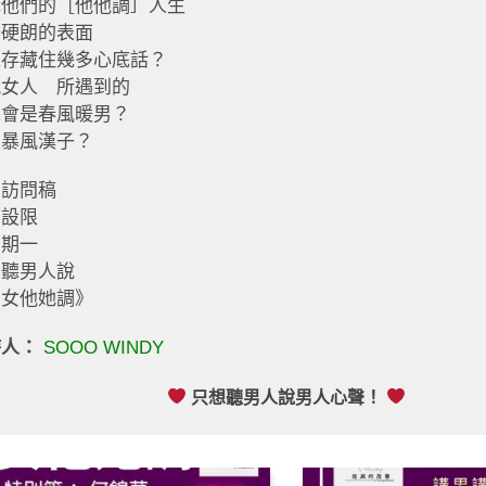
講他們的［他他調］人生
陽硬朗的表面
以存藏住幾多心底話？
風女人 所遇到的
竟會是春風暖男？
是暴風漢子？
有訪問稿
有設限
星期一
想聽男人說
男女他她調》
持人：
SOOO WINDY
只想聽男人說男人心聲！