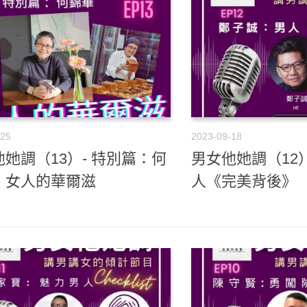
-25
2023-09-18
她調（13）- 特別篇：何
男女他她調（12
．女人的華爾滋
人《完美背後》