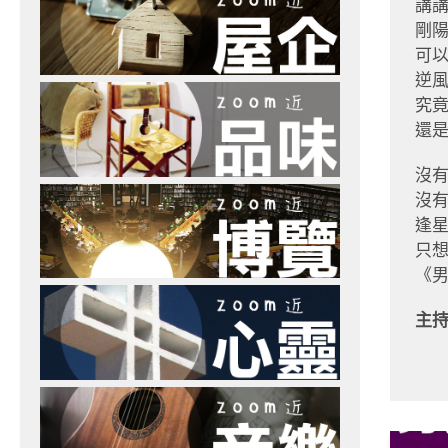
講
剛
可
逆
究
還
沒
沒
逢
只
《
主