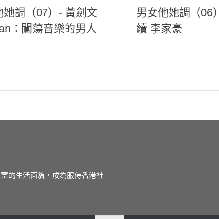
她調（07）- 黃劍文
男女他她調（06
man：闖蕩音樂的男人
續 李家豪
徒豐富的生活面貌，成為服侍香港社