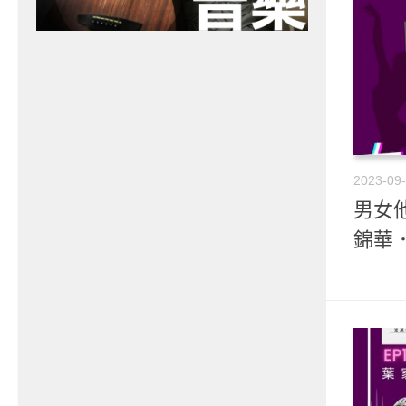
2023-09
男女他
錦華