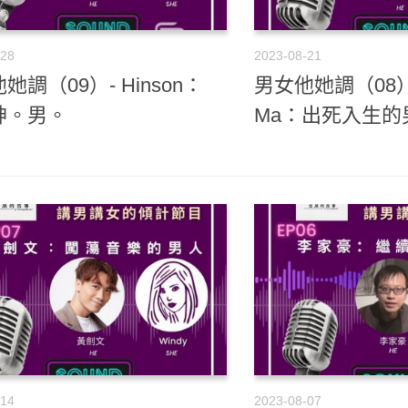
-28
2023-08-21
她調（09）- Hinson：
男女他她調（08）
神。男。
Ma：出死入生的
-14
2023-08-07