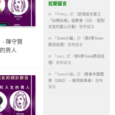
近期留言
「
Pinky
」於〈
逆境追光者之
「似模似樣」返教會（16）- 配對
合宜的愛心行動
〉發佈留言
「
Sooo小編
」於〈
第6季Sooo
- 陳守賢
節目巡禮
〉發佈留言
峰的男人
「
yan
」於〈
第6季Sooo節目巡
禮
〉發佈留言
「
Sooo小編
」於〈
教會年曆靈
修（0362） – 敬拜與事奉
〉發佈
留言