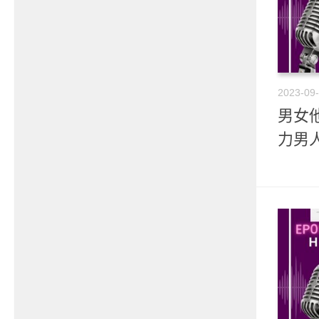
2023-09
男女他
力男人c