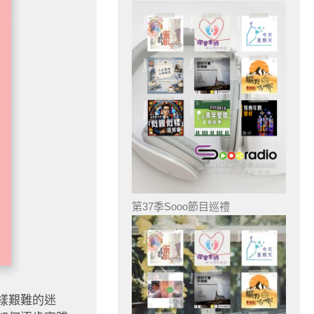
第37季Sooo節目巡禮
樣艱難的迷