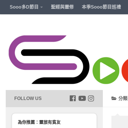
Sooo多D節目
聖經與靈修
本季Sooo節目巡禮
分
為你推薦：靈旅有貧友