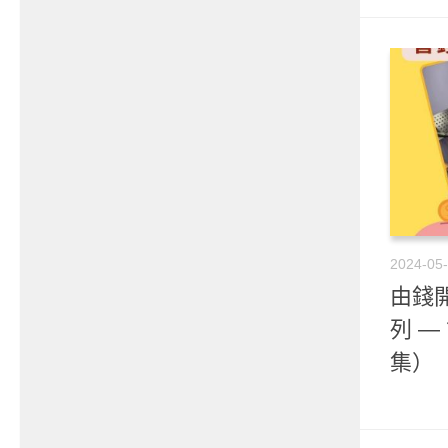
2024-05
由錢開
列 
集）