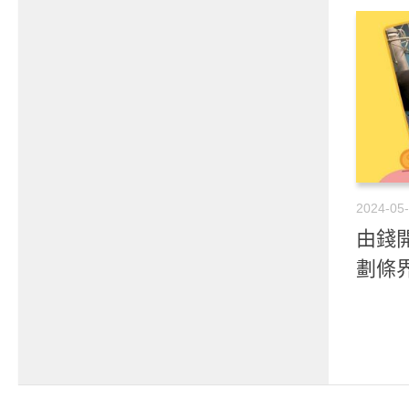
2024-05
由錢開
劃條