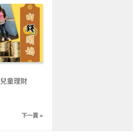
 兒童理財
下一頁 »