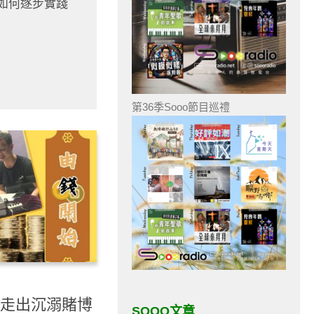
如何逐步實踐
第36季Sooo節目巡禮
- 走出沉溺賭博
SOOO文章