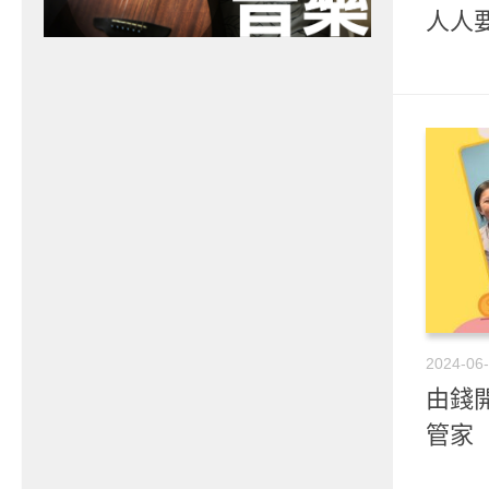
人人
2024-06
由錢開
管家