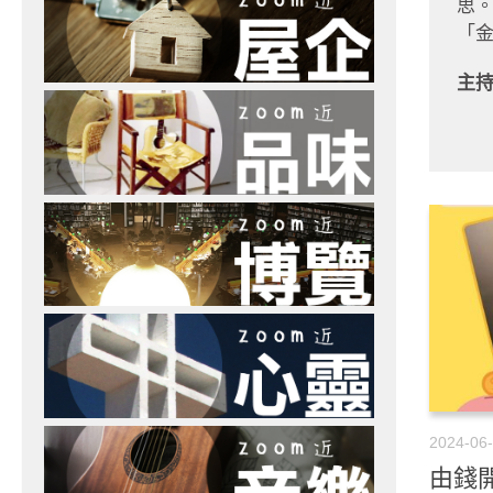
思
「
主
2024-06
由錢開