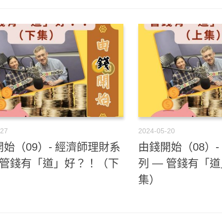
-27
2024-05-20
始（09）- 經濟師理財系
由錢開始（08）
— 管錢有「道」好？！（下
列 — 管錢有「
集）