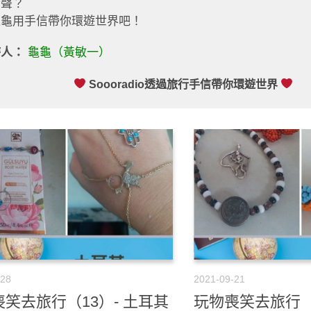
發聲？
龜龜用手信帶你環遊世界吧！
持人：
龜龜（黃敏一）
Soooradio透過旅行手信帶你環遊世界
-28
2021-09-21
笑去旅行（13）- 土耳其
玩物喪笑去旅行（1