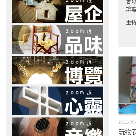
會
讓
主
2021-09
玩物喪