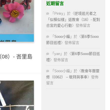
近期留言
「
Pinky
」於〈
逆境追光者之
「似模似樣」返教會（16）- 配對
合宜的愛心行動
〉發佈留言
「
Sooo小編
」於〈
第6季Sooo
節目巡禮
〉發佈留言
「
yan
」於〈
第6季Sooo節目巡
08）- 峇里島
禮
〉發佈留言
「
Sooo小編
」於〈
教會年曆靈
修（0362） – 敬拜與事奉
〉發佈
留言