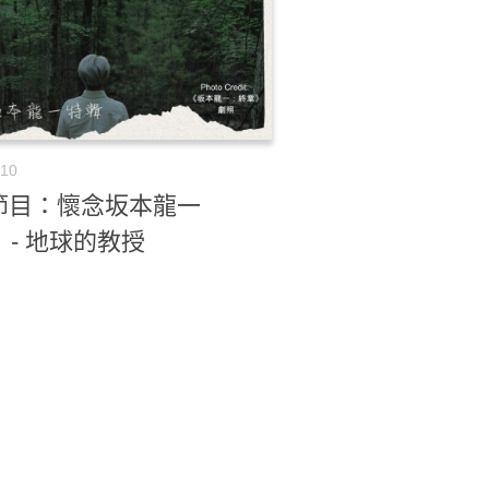
-10
節目：懷念坂本龍一
）- 地球的教授