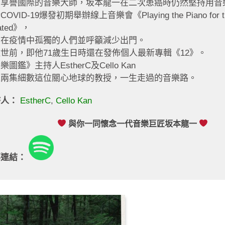
為享譽國際的音樂大師，坂本龍一在二次患癌時仍然堅持用音
OVID-19爆發初期舉辦線上音樂會《Playing the Piano for t
lated》，
慰在疫情中孤獨的人們並呼籲減少出門。
世前，即他71歲生日時還在發佈個人最新專輯《12》。
樂圖鑑》主持人EstherC及Cello Kan
連兩集細數這位關心地球的教授，一生走過的音樂路。
持人：
EstherC
,
Cello Kan
與你一同懷念一代音樂巨匠坂本龍一
部連結：