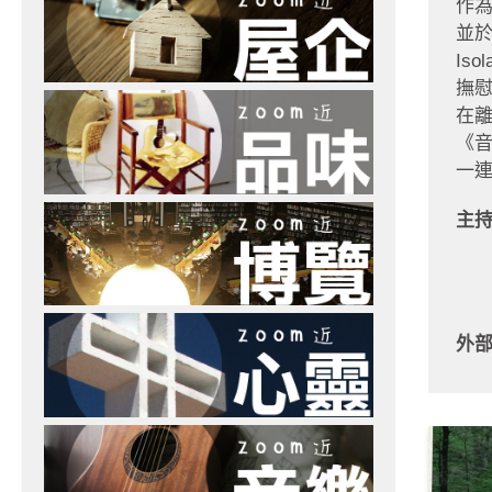
作
並於C
Iso
撫
在離
《音
一
主
外