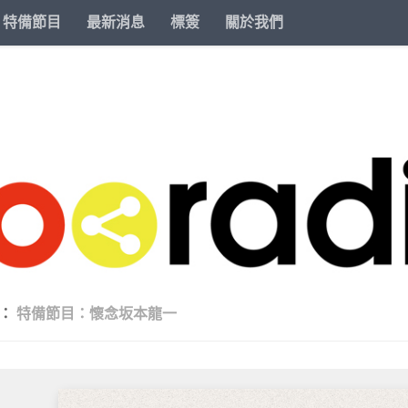
特備節目
最新消息
標簽
關於我們
類：
特備節目：懷念坂本龍一