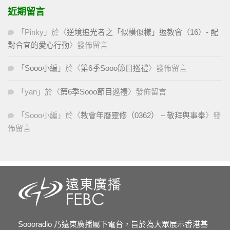
近期留言
「
Pinky
」於〈
逆境追光者之「似模似樣」返教會（16）- 配
對合宜的愛心行動
〉發佈留言
「
Sooo小編
」於〈
第6季Sooo節目巡禮
〉發佈留言
「
yan
」於〈
第6季Sooo節目巡禮
〉發佈留言
「
Sooo小編
」於〈
教會年曆靈修（0362） – 敬拜與事奉
〉發
佈留言
Soooradio 乃遠東廣播屬下電台，旨於為大眾展示香港基