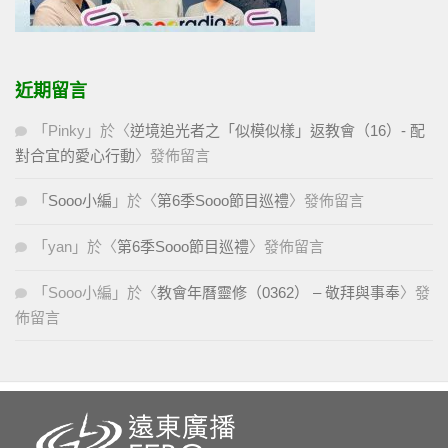
近期留言
「
Pinky
」於〈
逆境追光者之「似模似樣」返教會（16）- 配
對合宜的愛心行動
〉發佈留言
「
Sooo小編
」於〈
第6季Sooo節目巡禮
〉發佈留言
「
yan
」於〈
第6季Sooo節目巡禮
〉發佈留言
「
Sooo小編
」於〈
教會年曆靈修（0362） – 敬拜與事奉
〉發
佈留言