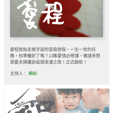
愛程就如走進宇宙的冒險旅程，一生一世的任
務，你準備好了嗎？13集愛情必修課，邀請多對
恩愛夫婦盡訴這個浪漫之旅！正式啟航！
主持人：
蝌蚪