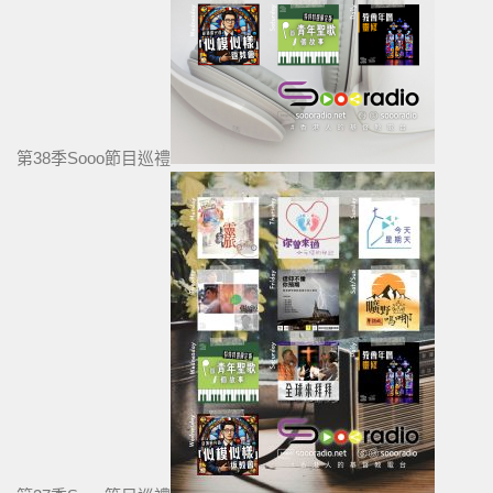
第38季Sooo節目巡禮