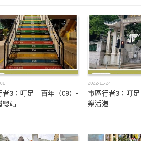
-01
2022-11-24
者3：叮足一百年（09）-
市區行者3：叮足
灣總站
樂活道