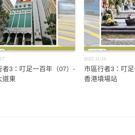
-17
2022-11-10
者3：叮足一百年（07）-
市區行者3：叮足
大道東
香港墳場站