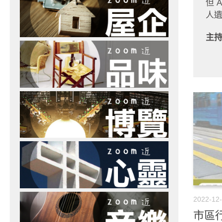
但 
人
主
2022-12
市區行