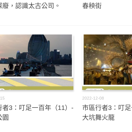
探廢，認識太古公司。
春秧街
-15
2022-12-08
者3：叮足一百年（11）-
市區行者3：叮足
公園
大坑舞火龍