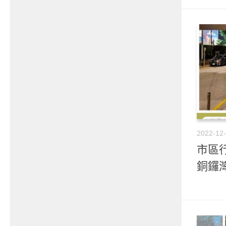
2022-12
市區行
銅鑼