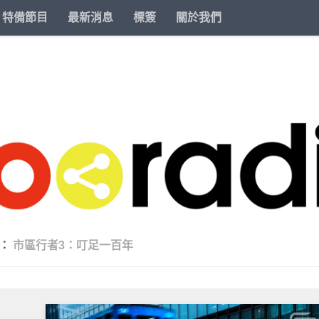
特備節目
最新消息
標簽
關於我們
類：
市區行者3：叮足一百年