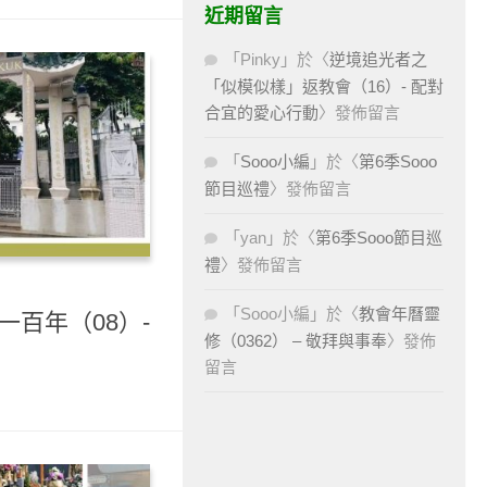
近期留言
「
Pinky
」於〈
逆境追光者之
「似模似樣」返教會（16）- 配對
合宜的愛心行動
〉發佈留言
「
Sooo小編
」於〈
第6季Sooo
節目巡禮
〉發佈留言
「
yan
」於〈
第6季Sooo節目巡
禮
〉發佈留言
「
Sooo小編
」於〈
教會年曆靈
一百年（08）-
修（0362） – 敬拜與事奉
〉發佈
留言