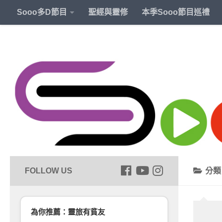
Sooo多D節目
聖經與靈修
本季Sooo節目巡禮
分
為你推薦：靈旅有貧友