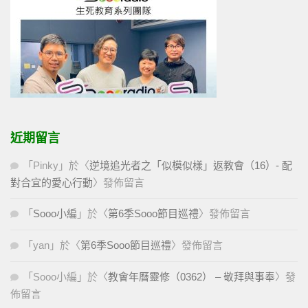
近期留言
「
Pinky
」於〈
逆境追光者之「似模似樣」返教會（16）- 配
對合宜的愛心行動
〉發佈留言
「
Sooo小編
」於〈
第6季Sooo節目巡禮
〉發佈留言
「
yan
」於〈
第6季Sooo節目巡禮
〉發佈留言
「
Sooo小編
」於〈
教會年曆靈修（0362） – 敬拜與事奉
〉發
佈留言