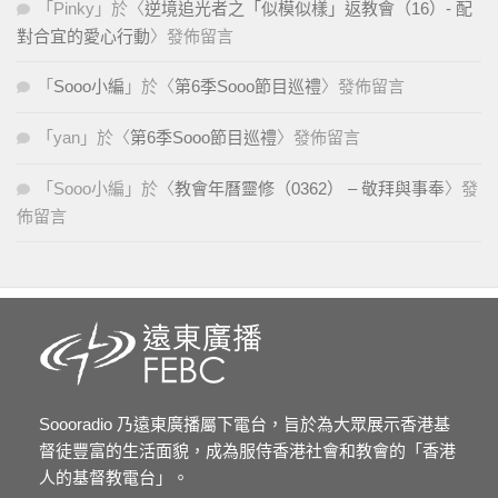
「
Pinky
」於〈
逆境追光者之「似模似樣」返教會（16）- 配
對合宜的愛心行動
〉發佈留言
「
Sooo小編
」於〈
第6季Sooo節目巡禮
〉發佈留言
「
yan
」於〈
第6季Sooo節目巡禮
〉發佈留言
「
Sooo小編
」於〈
教會年曆靈修（0362） – 敬拜與事奉
〉發
佈留言
Soooradio 乃遠東廣播屬下電台，旨於為大眾展示香港基
督徒豐富的生活面貌，成為服侍香港社會和教會的「香港
人的基督教電台」。