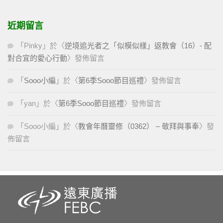
近期留言
「
Pinky
」於〈
逆境追光者之「似模似樣」返教會（16）- 配
對合宜的愛心行動
〉發佈留言
「
Sooo小編
」於〈
第6季Sooo節目巡禮
〉發佈留言
「
yan
」於〈
第6季Sooo節目巡禮
〉發佈留言
「
Sooo小編
」於〈
教會年曆靈修（0362） – 敬拜與事奉
〉發
佈留言