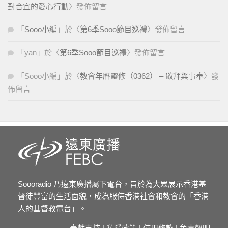
對合宜的愛心行動
〉發佈留言
「
Sooo小編
」於〈
第6季Sooo節目巡禮
〉發佈留言
「
yan
」於〈
第6季Sooo節目巡禮
〉發佈留言
「
Sooo小編
」於〈
教會年曆靈修（0362） – 敬拜與事奉
〉發
佈留言
Soooradio 乃遠東廣播屬下電台，旨於為大眾展示香港基
督徒豐富的生活面貌，成為服侍香港社會和教會的「香港
人的基督教電台」。