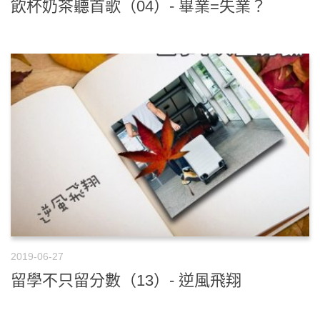
飲杯奶茶聽首歌（04）- 畢業=失業？
2019-06-27
留學不只留分數（13）- 逆風飛翔