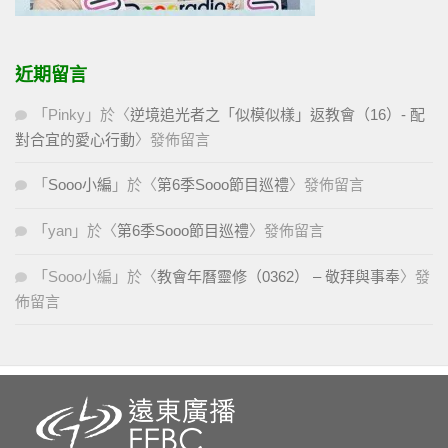
近期留言
「
Pinky
」於〈
逆境追光者之「似模似樣」返教會（16）- 配
對合宜的愛心行動
〉發佈留言
「
Sooo小編
」於〈
第6季Sooo節目巡禮
〉發佈留言
「
yan
」於〈
第6季Sooo節目巡禮
〉發佈留言
「
Sooo小編
」於〈
教會年曆靈修（0362） – 敬拜與事奉
〉發
佈留言