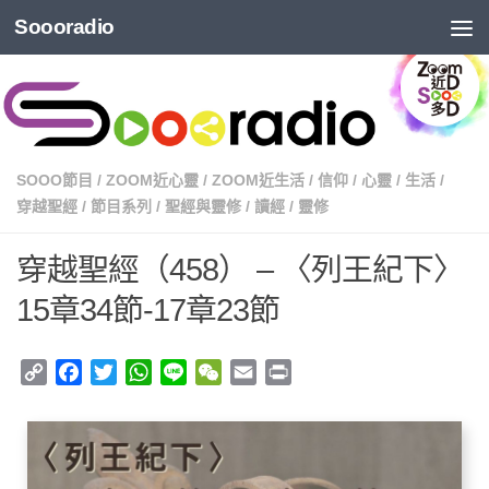
Soooradio
SOOO節目
/
ZOOM近心靈
/
ZOOM近生活
/
信仰
/
心靈
/
生活
/
穿越聖經
/
節目系列
/
聖經與靈修
/
讀經
/
靈修
穿越聖經（458） – 〈列王紀下〉
15章34節-17章23節
Copy
Facebook
Twitter
WhatsApp
Line
WeChat
Email
Print
Link