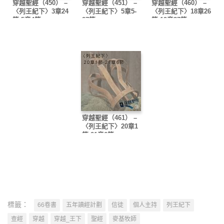
穿越聖經（450） –
穿越聖經（451） –
穿越聖經（460） –
〈列王紀下〉3章24
〈列王紀下〉5章5-
〈列王紀下〉18章26
節-5章4節
27節
節-19章37節
穿越聖經（461） –
〈列王紀下〉20章1
節-21章6節
標籤：
66卷書
五年讀經計劃
信徒
個人主持
列王紀下
查經
穿越
穿越_王下
聖經
麥基牧師